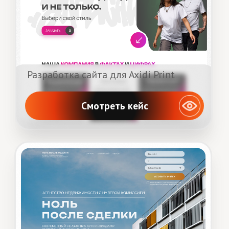
ВЕБ
Сайт на Tilda
Сайт на Wordpress
Маркетинг
Лендинг
Портфолио
Корпоративный сайт
Цены
Интернет-магазин
Блог
Редизайн сайта
Контакты
Сайт для онлайн школ
Сайт для
строительства и
ремонта
+7 991 535 82 94
политика конфиденциальности
согласие на обработку персональных данных
не является публичной офертой