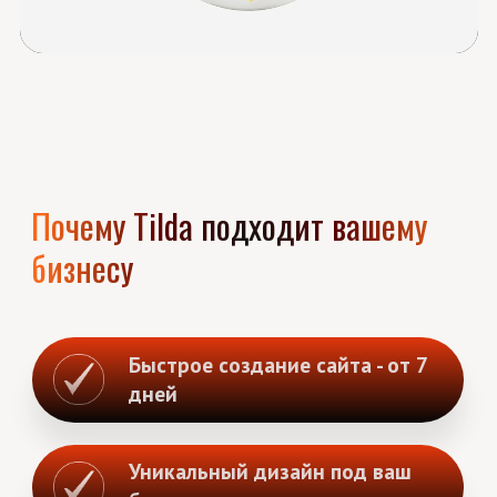
Рекламу
SEO - оптимизация и
поддержка
Получить консультацию
Разработка
сайта на Tilda под
ключ
— что вы получаете
01
Анализ ниши и конкурентов
02
Разработка дизайна и текстов под SEO