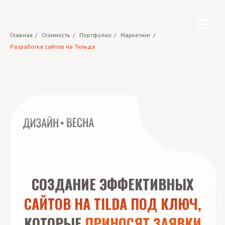
Главная
/
Стоимость
/
Портфолио
/
Маркетинг
/
Разработка сайтов на Тильда
СОЗДАНИЕ ЭФФЕКТИВНЫХ
САЙТОВ НА TILDA ПОД КЛЮЧ,
КОТОРЫЕ
ПРИНОСЯТ ЗАЯВКИ
Разработка индивидуальных решений
на Tilda любой сложности, что бы ваш
бизнес заметили.