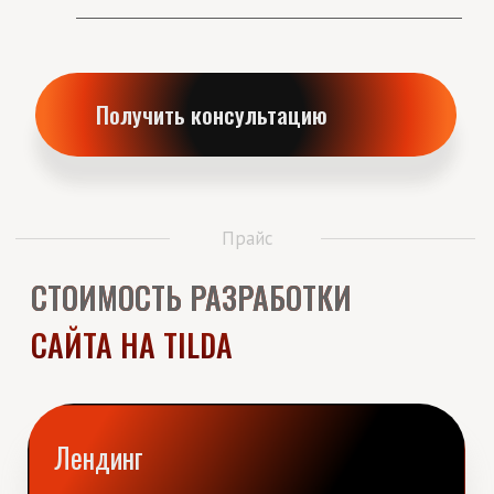
данных и других важных аспектах вашего
бизнеса.
Подключение домена, настройка SEO
14-40 дней на разработку
от 50 000 р
Получить консультацию
Интернет магазин
Интернет-магазин неотъемлемая часть
современного бизнеса благодаря своей
удобности и доступности. Создание
индивидуального дизайн-макета, каталог,
карточка товара, верстка под мобильные
устройства
Подключение домена, настройка SEO
14-90 дней на разработку