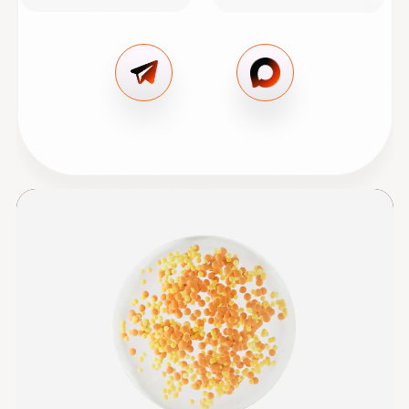
Почему Tilda подходит вашему
бизнесу
Быстрое создание сайта - от 7
дней
Уникальный дизайн под ваш
бизнес
Сайт заточен под Яндекс