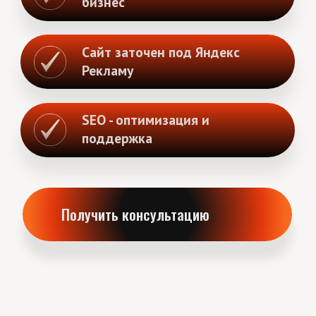
03
Вёрстка на Tilda
Настройка форм, CRM, SEO -
04
оптимизация, Яндекс.Метрики
05
Запуск и поддержка
Получить консультацию
Прайс
СТОИМОСТЬ РАЗРАБОТКИ
САЙТА НА TILDA
Лендинг