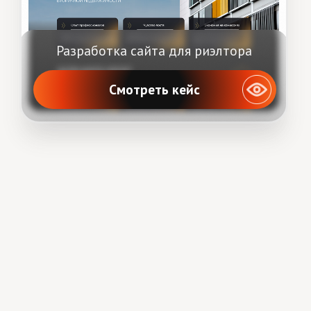
Веснина А. Н.
ИНН 650401414920