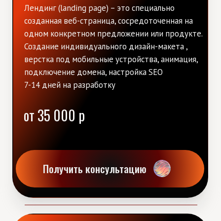
от 80 000 р
Получить консультацию
*Цена разработки сайта зависит от количества блоков, страниц и
выбранного способа разработки. Чтобы узнать точную стоимость,
пожалуйста, нажмите кнопку
Рассчитать стоимость сайта
или
напишите мне в
TG
или
WhatsApp
Рассчитать стоимость сайта
Портфолио