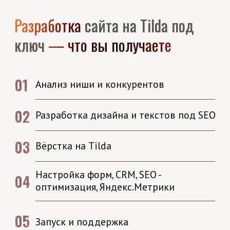
Лендинг (landing page) – это специально
созданная веб-страница, сосредоточенная на
одном конкретном предложении или продукте.
Создание индивидуального дизайн-макета ,
верстка под мобильные устройства, анимация,
подключение домена, настройка SEO
7-14 дней на разработку
от 35 000 р
Получить консультацию
Корпоративный сайт
Корпоративный сайт - это веб-пространство,
которое представляет вашу компанию в сети
интернет. Он содержит информацию о вашей
компании, услугах, продуктах, контактных