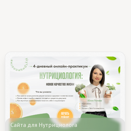
для Нутрициолога
Смотреть кейс