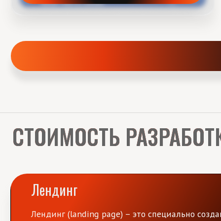
Лендинг
Лендинг (landing page) – это специально созданная 
предложении или продукте.
Создание индивидуального дизайн-макета , верстка
домена, настройка SEO
7-14 дней на разработку
*Цена разработки сайта зависит от количества блоков, страниц и в
Рассчитать стоимость сайта
или
напишите мне в
TG
или
Wh