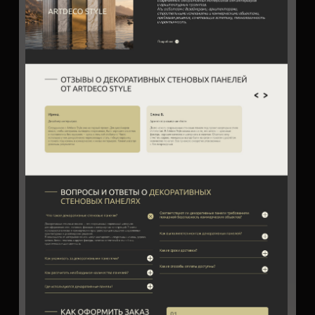
трафик из Яндекс Директ и SEO-
продвижение. Прописаны тексты и
проработан стиль с лого. Каждая категория
товара получила отдельную посадочную
страницу .
Так созданы страницы :
Главная с акцентом на ключевые
преимущества
Отдельные страницы под каждую
категорию товара:
Декоративные панели из нержавеющей
стали
Алюминиевая мозаика и мозаика из
нержавеющей стали
Алюмокомпозит
Фасадно-потолочные системы
Бамбуковые панели
Спечёный камень
Натуральный камень
Гибкий камень
Каталог на 1 000+ позиций с удобной
навигацией
Страница доставки и оплаты
Контакты компании