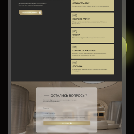
FAQ — ответы на частые вопросы
покупателей
Функциональность
На каждой странице подключены формы
заказа и обратной связи. Подключены : CRM
Tilda, Почта, Битрикс24
Адаптивность и оптимизация
Сайт полностью адаптирован под все
устройства: смартфоны, планшеты, десктоп.
Проведена SEO оптимизация — сайт готов к
запуску рекламы и SEO продвижению .
Цените
качество
и
эффективность
?
Хотите больше
клиентов
и
продаж
?
Напишите мне и получите
качественный
сайт
, который
приносит заявки
.
Обсудить проект