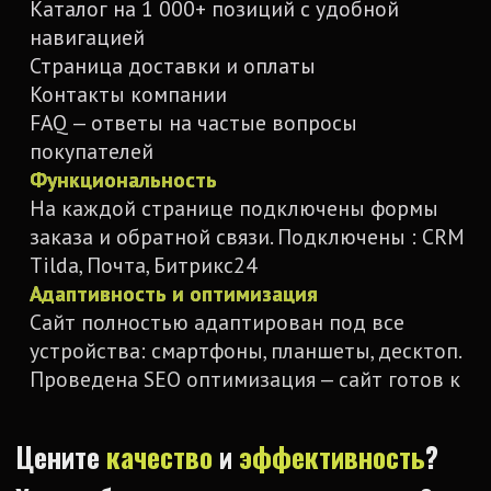
ВЕБ
Сайт на Tilda
Сайт на Wordpress
Маркетинг
Лендинг
Портфолио
Корпоративный сайт
Цены
Интернет-магазин
Блог
Редизайн сайта
Контакты
Сайт для онлайн школ
Сайт для
строительства и
ремонта
+7 991 535 82 94