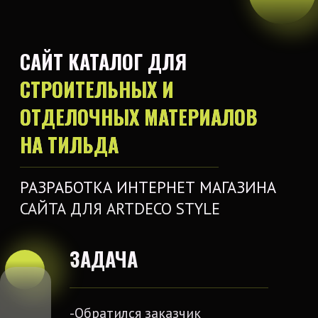
ЗАДАЧА
-Обратился заказчик
специализирующаяся на
премиальных отделочных
материалах. Цель — создать
продающий сайт-каталог с
узнаваемым стилем.
Сайт должен включать следующие
товары :
-Декоративные панели из
нержавеющей стали
-Алюминиевая мозаика и мозаика
из нержавеющей стали
-Фасадно-потолочные системы
-Бамбуковые панели
-Печёный камень
-Натуральный и гибкий камень