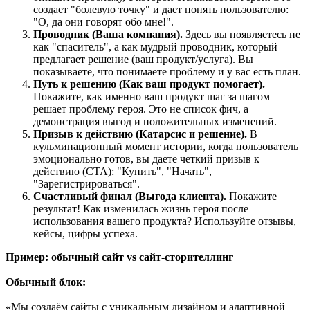
создает "болевую точку" и дает понять пользователю:
"О, да они говорят обо мне!".
Проводник (Ваша компания).
Здесь вы появляетесь не
как "спаситель", а как мудрый проводник, который
предлагает решение (ваш продукт/услуга). Вы
показываете, что понимаете проблему и у вас есть план.
Путь к решению (Как ваш продукт помогает).
Покажите, как именно ваш продукт шаг за шагом
решает проблему героя. Это не список фич, а
демонстрация выгод и положительных изменений.
Призыв к действию (Катарсис и решение).
В
кульминационный момент истории, когда пользователь
эмоционально готов, вы даете четкий призыв к
действию (CTA): "Купить", "Начать",
"Зарегистрироваться".
Счастливый финал (Выгода клиента).
Покажите
результат! Как изменилась жизнь героя после
использования вашего продукта? Используйте отзывы,
кейсы, цифры успеха.
Пример: обычный сайт vs сайт-сторителлинг
Обычный блок:
«Мы создаём сайты с уникальным дизайном и адаптивной